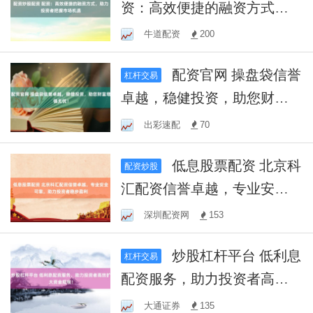
资：高效便捷的融资方式，
助力投资者把握市场机遇
牛道配资
200
配资官网 操盘袋信誉
杠杆交易
卓越，稳健投资，助您财富
增值无忧！
出彩速配
70
低息股票配资 北京科
配资炒股
汇配资信誉卓越，专业安全
可靠，助力投资者稳步盈利
深圳配资网
153
炒股杠杆平台 低利息
杠杆交易
配资服务，助力投资者高效
扩大资金规模！
大通证券
135