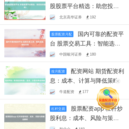
股股票平台精选：助您投资
盈利！
北京高华证券
192
国内可靠的配资平
股票配资月配
台 股票交易工具：智能选
股，轻松交易
中国银河证券
180
配资网站 期货配资利
按月配资
息：成本、计算与降低策略
牛道配资
177
股票配资app 杠杆炒
杠杆交易
股利息：成本、风险与策略
全解析