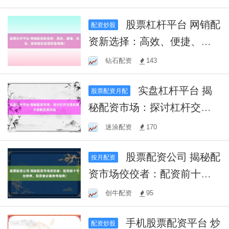
股票杠杆平台 网销配
配资炒股
资新选择：高效、便捷、安
全，助您轻松实现财富增
钻石配资
143
值！
实盘杠杆平台 揭
股票配资月配
秘配资市场：探讨杠杆交易
的最大倍数及其风险
迷涂配资
170
股票配资公司 揭秘配
按月配资
资市场佼佼者：配资前十平
台榜单，投资者必备参考指
创牛配资
95
南！
手机股票配资平台 炒
配资炒股