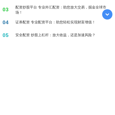
配资炒股平台 专业外汇配资：助您放大交易，掘金全球市
03
场！
04
证券配资 专业配资平台：助您轻松实现财富增值！
05
安全配资 炒股上杠杆：放大收益，还是加速风险？
标签列表
股票百倍杠杆平台
配资炒股
杠杆炒股股票
杠杆融资炒股
配资论坛
网上股票杠杆平台
配资查询
十倍杠杆炒股