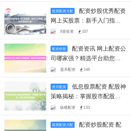
配资炒股优秀配资
股票配资月配
网上买股票：新手入门指
南，轻松开启投资之旅！
8喜投资
107
配资资讯 网上配资公
配资炒股
司哪家强？精选平台助您盈
利！
盈禾配资
148
低息股票配资 配股神
按月配资
策略揭秘：掌握股市配股要
领，轻松实现财富增值
纵横配资
133
配资炒股配资 配
股票配资月配