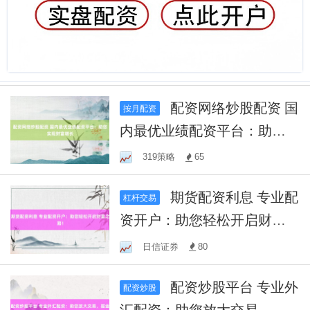
配资网络炒股配资 国
按月配资
内最优业绩配资平台：助您
实现财富增长
319策略
65
期货配资利息 专业配
杠杆交易
资开户：助您轻松开启财富
之路！
日信证券
80
配资炒股平台 专业外
配资炒股
汇配资：助您放大交易，掘