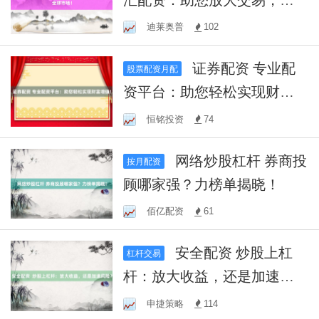
金全球市场！
迪莱奥普
102
证券配资 专业配
股票配资月配
资平台：助您轻松实现财富
增值！
恒铭投资
74
网络炒股杠杆 券商投
按月配资
顾哪家强？力榜单揭晓！
佰亿配资
61
安全配资 炒股上杠
杠杆交易
杆：放大收益，还是加速风
险？
申捷策略
114